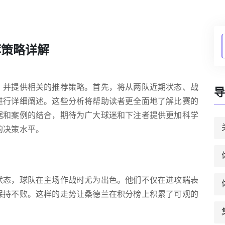
荐策略详解
，并提供相关的推荐策略。首先，将从两队近期状态、战
导
进行详细阐述。这些分析将帮助读者更全面地了解比赛的
据和案例的结合，期待为广大球迷和下注者提供更加科学
的决策水平。
状态，球队在主场作战时尤为出色。他们不仅在进攻端表
保持不败。这样的走势让桑德兰在积分榜上积累了可观的