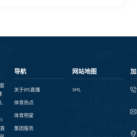
导航
网站地图
加
全面
关于JRS直播
XML
球
锦、
体育热点
、
体育明星
)
的直
集团服务