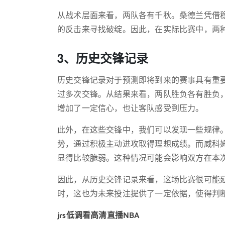
从战术层面来看，两队各有千秋。桑德兰凭借
的反击来寻找破绽。因此，在实际比赛中，两
3、历史交锋记录
历史交锋记录对于预测即将到来的赛事具有重
过多次交锋。从结果来看，两队胜负各有胜负
增加了一定信心，也让客队感受到压力。
此外，在这些交锋中，我们可以发现一些规律
势，通过积极主动进攻取得理想成绩。而威科
显得比较脆弱。这种情况可能会影响双方在本
因此，从历史交锋记录来看，这场比赛很可能
时，这也为未来投注提供了一定依据，使得判
jrs低调看高清直播NBA