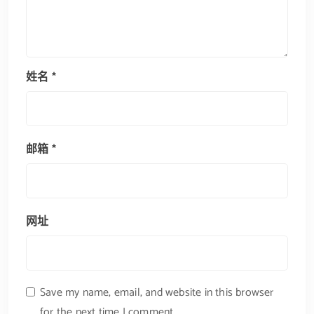
姓名
*
邮箱
*
网址
Save my name, email, and website in this browser
for the next time I comment.