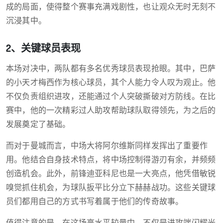
成的局面，使得整个赛事充满戏剧性，也让观众无时无刻不
沉浸其中。
2、关键球员表现
本场对决中，两队都有多名优秀球员表现抢眼。其中，巴萨
的小天才梅西作为核心球员，其个人能力令人叹为观止。他
不仅负责组织进攻，还能通过个人突破撕破对方防线。在比
赛中，他的一次精彩过人助攻帮助球队取得领先，为之后的
发展奠定了基础。
而对于曼城而言，中场大将阿尔维斯同样发挥出了重要作
用。他结合自身技术特点，将中场控制得游刃有余，并频频
创造机会。此外，前锋迪亚科尼也是一大亮点，他凭借敏锐
嗅觉抓住机会，为球队扳平比分立下赫赫战功。这些关键球
员们都用自己的方式书写着属于他们的传奇故事。