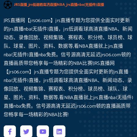
JRS直播网【jrs06.com】jrs直播专题为您提供全面实时更新
的jrs直播nba(无插件)直播，jrs低调看球高清直播NBA、新闻
动态、录像回放、视频集锦、赛程表、积分榜、球员榜、球
队、球星、图片、资料、数据等,看NBA直播就上jrs直播
nba(无插件)直播nba免费。信号源高清无延迟jrs06.com顿的
直播画质带您畅享每一场精彩的NBA比赛!JRS直播网
【jrs06.com】jrs直播专题为您提供全面实时更新的jrs直播
nba(无插件)直播，jrs低调看球高清直播NBA、新闻动态、录
像回放、视频集锦、赛程表、积分榜、球员榜、球队、球
星、图片、资料、数据等,看NBA直播就上jrs直播nba(无插件)
直播nba免费。信号源高清无延迟jrs06.com顿的直播画质带
您畅享每一场精彩的NBA比赛!