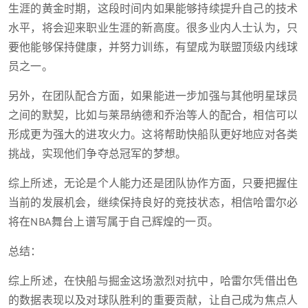
生涯的黄金时期，这段时间内如果能够持续提升自己的技术
水平，将会迎来职业生涯的新高度。很多业内人士认为，只
要他能够保持健康，并努力训练，有望成为联盟顶级内线球
员之一。
另外，在团队配合方面，如果能进一步加强与其他明星球员
之间的默契，比如与莱昂纳德和乔治等人的配合，相信可以
形成更为强大的进攻火力。这将帮助快船队更好地应对各类
挑战，实现他们争夺总冠军的梦想。
综上所述，无论是个人能力还是团队协作方面，只要把握住
当前的发展机会，继续保持良好的竞技状态，相信哈雷尔必
将在NBA舞台上谱写属于自己辉煌的一页。
总结：
综上所述，在快船与掘金这场激烈对抗中，哈雷尔凭借出色
的数据表现以及对球队胜利的重要贡献，让自己成为焦点人