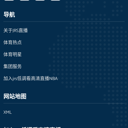
导航
关于JRS直播
体育热点
体育明星
集团服务
加入jrs低调看高清直播NBA
网站地图
XML