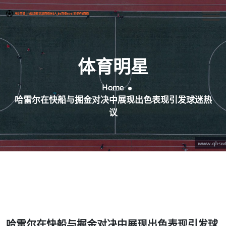
体育明星
Home
哈雷尔在快船与掘金对决中展现出色表现引发球迷热
议
哈雷尔在快船与掘金对决中展现出色表现引发球