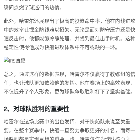
瞬间点燃了球迷们的热情。
此外，哈雷尔还展现出了极高的投篮命中率，他在内线进攻
中的效率让掘金防线难以招架。无论是面对防守压力还是快
速反击时，他都能够冷静处理，并找到最佳出手时机。这种
稳定性使得他成为快船进攻体系中不可或缺的一环。
总之，通过这样的数据表现，哈雷尔不仅赢得了教练组的信
任，也让球队更加依赖他的发挥。他在赛场上的高效表现，
不仅提升了个人形象，更为球队争取胜利打下了坚实基础。
2、对球队胜利的重要性
哈雷尔在这场比赛中的出色发挥，对于快船队来说至关重
要。在整个赛季中，快船一直努力争取更好的排名，而每一
场胜利都是实现目标的重要一步。哈雷尔作为球队核心之